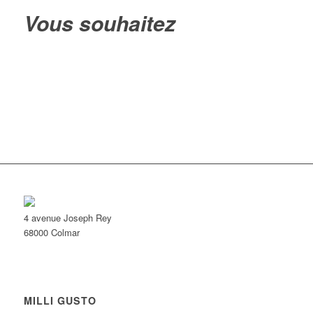
Vous souhaitez
devenir
franchisés ?
Vous avez un projet professionnel et souhaitez en savoir plus sur
notre concept de franchise ?
Contactez-nous au
03 89 30 17 94
afin que nous puissions nous
rencontrer et étudier ensemble votre projet.
4 avenue Joseph Rey
68000 Colmar
MILLI GUSTO