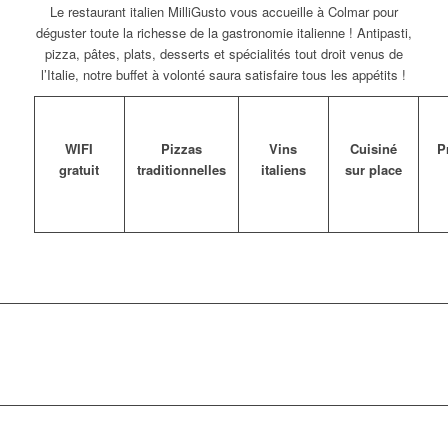
Le restaurant italien MilliGusto vous accueille à Colmar pour
déguster toute la richesse de la gastronomie italienne ! Antipasti,
pizza, pâtes, plats, desserts et spécialités tout droit venus de
l’Italie, notre buffet à volonté saura satisfaire tous les appétits !
WIFI
Pizzas
Vins
Cuisiné
P
gratuit
traditionnelles
italiens
sur place